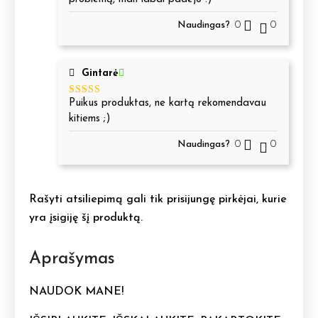
Naudingas?
0
0
Gintarė
Puikus produktas, ne kartą rekomendavau
Įvertinimas:
5
iš 5
kitiems ;)
Naudingas?
0
0
Rašyti atsiliepimą gali tik prisijungę pirkėjai, kurie
yra įsigiję šį produktą.
Aprašymas
NAUDOK MANE!