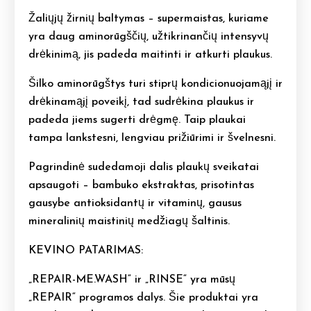
Žaliųjų žirnių baltymas – supermaistas, kuriame
yra daug aminorūgščių, užtikrinančių intensyvų
drėkinimą, jis padeda maitinti ir atkurti plaukus.
Šilko aminorūgštys turi stiprų kondicionuojamąjį ir
drėkinamąjį poveikį, tad sudrėkina plaukus ir
padeda jiems sugerti drėgmę. Taip plaukai
tampa lankstesni, lengviau prižiūrimi ir švelnesni.
Pagrindinė sudedamoji dalis plaukų sveikatai
apsaugoti – bambuko ekstraktas, prisotintas
gausybe antioksidantų ir vitaminų, gausus
mineralinių maistinių medžiagų šaltinis.
KEVINO PATARIMAS:
„REPAIR-ME.WASH“ ir „RINSE“ yra mūsų
„REPAIR“ programos dalys. Šie produktai yra