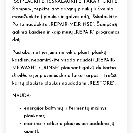
IŠSIPLAUKITE. IŠSKALAUKITE. PAKARTOKITE.
Šampūną tepkite ant drėgnų plaukų ir švelniai
masažuokite į plaukus ir galvos odą, išskalaukite.
Po to naudokite „REPAIR-ME.RINSE“. Šampūną
galima kasdien ir kaip mūsų „REPAIR“ programos
dalį.
Pastaba: net jei jums nereikia plauti plaukų
kasdien, nepamirškite visada naudoti „REPAIR-
ME.WASH“ ir „RINSE“ plaunant galvą du kartus
iš eilės, o jei plovimus skiria laiko tarpas – trečią
kartą plaukite plaukus naudodami „RE.STORE“.
NAUDA:
energijos baltymų ir fermentų mišinys
plaukams;
maitina ir atkuria plaukus bei padidina jų
apimtį;