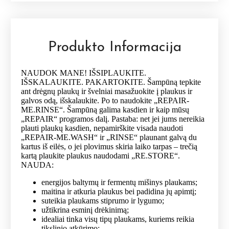
stiprinamasis
šampūnas
Produkto Informacija
NAUDOK MANE! IŠSIPLAUKITE.
IŠSKALAUKITE. PAKARTOKITE. Šampūną tepkite
ant drėgnų plaukų ir švelniai masažuokite į plaukus ir
galvos odą, išskalaukite. Po to naudokite „REPAIR-
ME.RINSE“. Šampūną galima kasdien ir kaip mūsų
„REPAIR“ programos dalį. Pastaba: net jei jums nereikia
plauti plaukų kasdien, nepamirškite visada naudoti
„REPAIR-ME.WASH“ ir „RINSE“ plaunant galvą du
kartus iš eilės, o jei plovimus skiria laiko tarpas – trečią
kartą plaukite plaukus naudodami „RE.STORE“.
NAUDA:
energijos baltymų ir fermentų mišinys plaukams;
maitina ir atkuria plaukus bei padidina jų apimtį;
suteikia plaukams stiprumo ir lygumo;
užtikrina esminį drėkinimą;
idealiai tinka visų tipų plaukams, kuriems reikia
tikslinio atkūrimo;