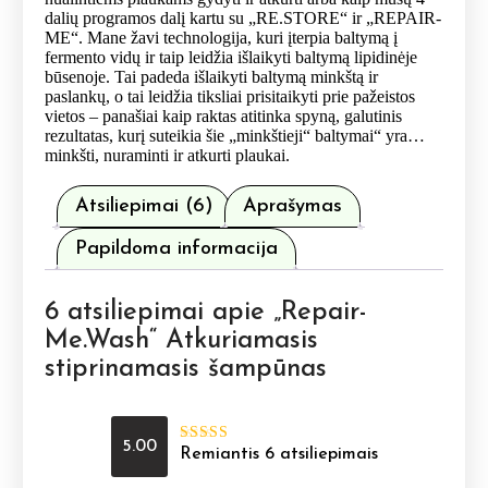
dalių programos dalį kartu su „RE.STORE“ ir „REPAIR-
ME“. Mane žavi technologija, kuri įterpia baltymą į
fermento vidų ir taip leidžia išlaikyti baltymą lipidinėje
būsenoje. Tai padeda išlaikyti baltymą minkštą ir
paslankų, o tai leidžia tiksliai prisitaikyti prie pažeistos
vietos – panašiai kaip raktas atitinka spyną, galutinis
rezultatas, kurį suteikia šie „minkštieji“ baltymai“ yra…
minkšti, nuraminti ir atkurti plaukai.
Atsiliepimai (6)
Aprašymas
Papildoma informacija
6 atsiliepimai apie
„Repair-
Me.Wash“ Atkuriamasis
stiprinamasis šampūnas
5.00
Remiantis 6 atsiliepimais
Įvertinimas:
5.00
iš 5