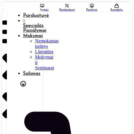
Eiti
prie
Salonas
Mokymai
Parduotuvė
Paskyra
Krepšelis
turinio
Parduotuvė
Specialūs
Pasiūlymai
Mokymai
Nemokamas
turinys
Literatūra
Mokymai
ir
Seminarai
Salonas