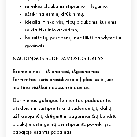
suteikia plaukams stiprumo ir lygumo;
užtikrina esminį drėkinimą;
idealiai tinka visų tipų plaukams, kuriems
reikia tikslinio atkūrimo;
be sulfatų, parabenų, neatlikti bandymai su
gyvūnais.
NAUDINGOS SUDEDAMOSIOS DALYS
Bromelainas – iš ananasų išgaunamas
fermentas, kuris prasiskverbia į plaukus ir juos
maitina visiškai neapsunkindamas.
Dar vienas galingas fermentas, padedantis
atskleisti ir sustiprinti kitų sudedamųjų dalių,
užfiksuojančių drėgmę ir pagerinančių bendrą
plaukų elastingumą bei stiprumą, poveikį yra
papajoje esantis papainas.