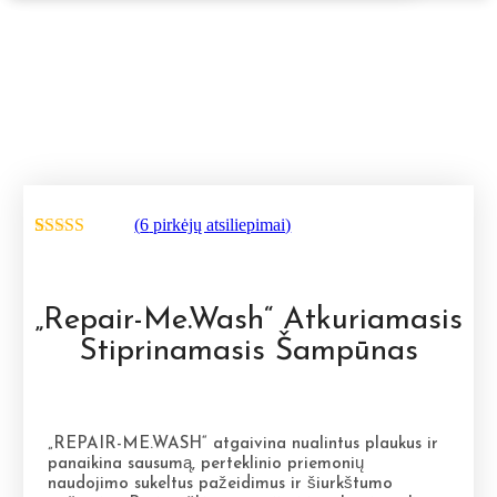
(
6
pirkėjų atsiliepimai)
Įvertinimas:
6
5.00
iš 5
(viso
įvertinimų:
)
„Repair-Me.Wash“ Atkuriamasis
Stiprinamasis Šampūnas
„REPAIR-ME.WASH“ atgaivina nualintus plaukus ir
panaikina sausumą, perteklinio priemonių
naudojimo sukeltus pažeidimus ir šiurkštumo