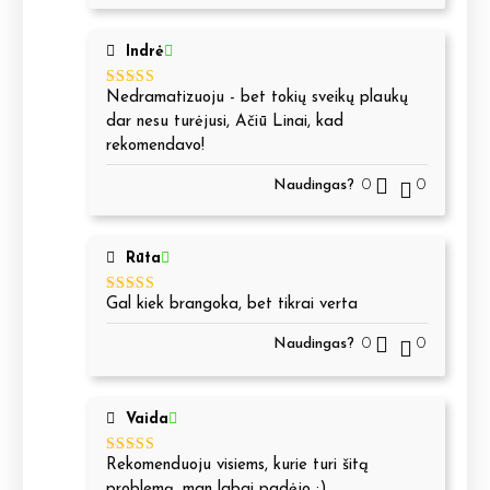
Indrė
Nedramatizuoju - bet tokių sveikų plaukų
Įvertinimas:
5
iš 5
dar nesu turėjusi, Ačiū Linai, kad
rekomendavo!
Naudingas?
0
0
Rūta
Gal kiek brangoka, bet tikrai verta
Įvertinimas:
5
iš 5
Naudingas?
0
0
Vaida
Rekomenduoju visiems, kurie turi šitą
Įvertinimas:
5
iš 5
problemą, man labai padėjo :)