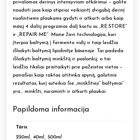
privalomas derinys intensyviam atkūrimui – galite
naudoti juos kaip stipriai veikiantį dvigubą derinį
nualintiems plaukams gydyti ir atkurti arba kaip
mūsų 4 dalių programos dalį kartu su „RE.STORE“
ir „REPAIR-ME“. Mane žavi technologija, kuri
įterpia baltymą į fermento vidų ir taip leidžia
išlaikyti baltymą lipidinėje būsenoje. Tai padeda
išlaikyti baltymą minkštą ir paslankų, o tai
leidžia tiksliai prisitaikyti prie pažeistos vietos –
panašiai kaip raktas atitinka spyną, galutinis
rezultatas, kurį suteikia šie „minkštieji“ baltymai“
yra… minkšti, nuraminti ir atkurti plaukai.
Papildoma informacija
Tūris
250ml., 40ml., 500ml