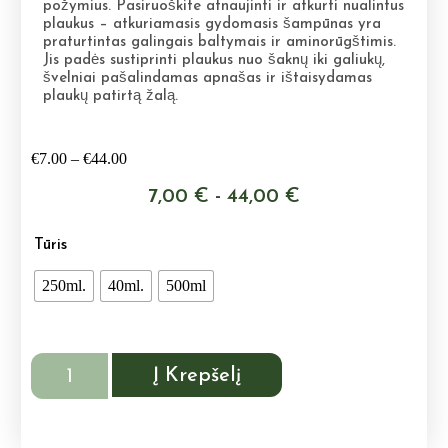
požymius. Pasiruoškite atnaujinti ir atkurti nualintus
plaukus – atkuriamasis gydomasis šampūnas yra
praturtintas galingais baltymais ir aminorūgštimis.
Jis padės sustiprinti plaukus nuo šaknų iki galiukų,
švelniai pašalindamas apnašas ir ištaisydamas
plaukų patirtą žalą.
Price
€
7.00
–
€
44.00
range:
€7.00
7,00 € - 44,00 €
through
€44.00
Tūris
250ml.
40ml.
500ml
produkto
Į Krepšelį
kiekis:
„Repair-
Me.Wash“
Atkuriamasis