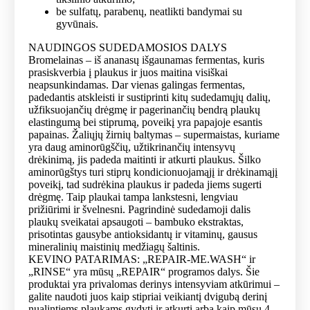
be sulfatų, parabenų, neatlikti bandymai su
gyvūnais.
NAUDINGOS SUDEDAMOSIOS DALYS
Bromelainas – iš ananasų išgaunamas fermentas, kuris
prasiskverbia į plaukus ir juos maitina visiškai
neapsunkindamas. Dar vienas galingas fermentas,
padedantis atskleisti ir sustiprinti kitų sudedamųjų dalių,
užfiksuojančių drėgmę ir pagerinančių bendrą plaukų
elastingumą bei stiprumą, poveikį yra papajoje esantis
papainas. Žaliųjų žirnių baltymas – supermaistas, kuriame
yra daug aminorūgščių, užtikrinančių intensyvų
drėkinimą, jis padeda maitinti ir atkurti plaukus. Šilko
aminorūgštys turi stiprų kondicionuojamąjį ir drėkinamąjį
poveikį, tad sudrėkina plaukus ir padeda jiems sugerti
drėgmę. Taip plaukai tampa lankstesni, lengviau
prižiūrimi ir švelnesni. Pagrindinė sudedamoji dalis
plaukų sveikatai apsaugoti – bambuko ekstraktas,
prisotintas gausybe antioksidantų ir vitaminų, gausus
mineralinių maistinių medžiagų šaltinis.
KEVINO PATARIMAS: „REPAIR-ME.WASH“ ir
„RINSE“ yra mūsų „REPAIR“ programos dalys. Šie
produktai yra privalomas derinys intensyviam atkūrimui –
galite naudoti juos kaip stipriai veikiantį dvigubą derinį
nualintiems plaukams gydyti ir atkurti arba kaip mūsų 4