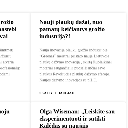
grožio
Nauji plaukų dažai, nuo
pastebi
pamatų keičiantys grožio
ovai
industriją?!
ešimtmetį
Nauja inovacija plaukų grožio industrijoje.
aržiusių
“Greenas” meistrai pristato naują Lietuvoje
i atveria
plaukų dažymo inovaciją , skirtą šiuolaikinei
profesionalų:
moteriai saugančiaiir puoselėjančiai savo
ejodami
plaukus Revoliucija plaukų dažymo sferoje.
Naujos dažymo inovacijos su pH.D,
SKAITYTI DAUGIAU...
uoju
Olga Wiseman: „Leiskite sau
eksperimentuoti ir sutikti
Kalėdas su naujais