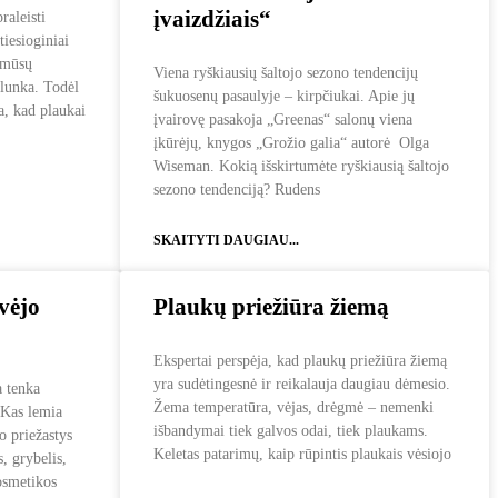
įvaizdžiais“
raleisti
tiesioginiai
a mūsų
Viena ryškiausių šaltojo sezono tendencijų
blunka. Todėl
šukuosenų pasaulyje – kirpčiukai. Apie jų
a, kad plaukai
įvairovę pasakoja „Greenas“ salonų viena
įkūrėjų, knygos „Grožio galia“ autorė Olga
Wiseman. Kokią išskirtumėte ryškiausią šaltojo
sezono tendenciją? Rudens
SKAITYTI DAUGIAU...
vėjo
Plaukų priežiūra žiemą
Ekspertai perspėja, kad plaukų priežiūra žiemą
yra sudėtingesnė ir reikalauja daugiau dėmesio.
a tenka
Žema temperatūra, vėjas, drėgmė – nemenki
. Kas lemia
išbandymai tiek galvos odai, tiek plaukams.
o priežastys
Keletas patarimų, kaip rūpintis plaukais vėsiojo
s, grybelis,
osmetikos