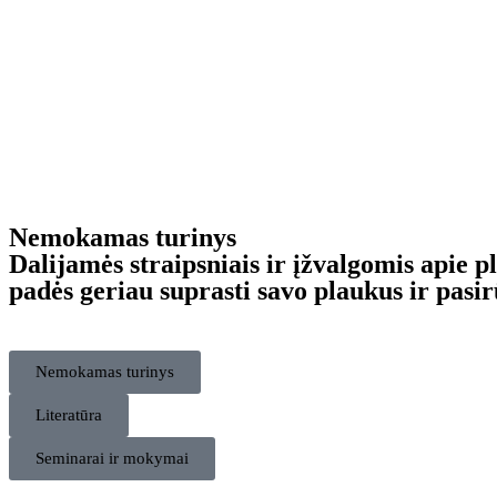
Nemokamas turinys
Dalijamės straipsniais ir įžvalgomis apie 
padės geriau suprasti savo plaukus ir pasirū
Nemokamas turinys
Literatūra
Seminarai ir mokymai