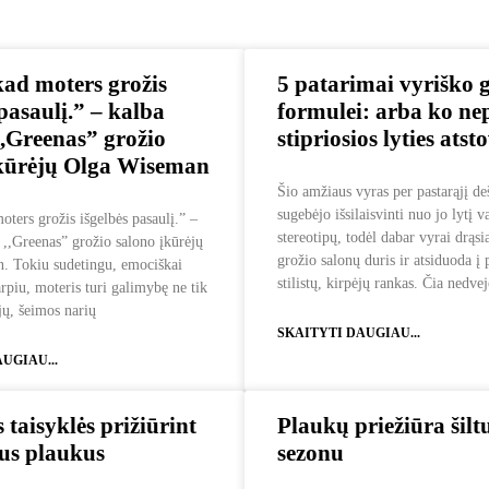
 kad moters grožis
5 patarimai vyriško 
 pasaulį.” – kalba
formulei: arba ko ne
 ,,Greenas” grožio
stipriosios lyties atst
įkūrėjų Olga Wiseman
Šio amžiaus vyras per pastarąjį d
sugebėjo išsilaisvinti nuo jo lytį v
oters grožis išgelbės pasaulį.” –
stereotipų, todėl dabar vyrai drąsia
š ,,Greenas” grožio salono įkūrėjų
grožio salonų duris ir atsiduoda į 
. Tokiu sudetingu, emociškai
stilistų, kirpėjų rankas. Čia nedv
arpiu, moteris turi galimybę ne tik
jų, šeimos narių
SKAITYTI DAUGIAU...
UGIAU...
 taisyklės prižiūrint
Plaukų priežiūra šilt
us plaukus
sezonu