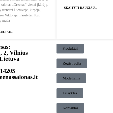
 salonas „Greenas“ vienai įkūrėjų,
SKAITYTI DAUGIAU...
trenerei Lietuvoje, kirpėjai,
ei Viktorijai Parutytei. Kuo
kų mada
UGIAU...
sas:
Produktai
. 2, Vilnius
 Lietuva
Registracija
14205
enassalonas.lt
Modeliams
Taisyklės
Kontaktai