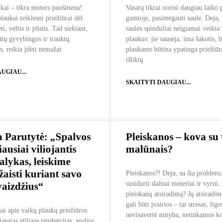
kai – tikra moters puošmena!
Vasarą tikrai norisi daugiau laiko p
laukai reiklesni priežiūrai dėl
gamtoje, pasimėgauti saule. Deja, 
ti, veltis ir pūstis. Tad siekiant,
saulės spinduliai neigiamai veiki
tų gyvybingos ir trauktų
plaukus: jie sausėja, ima šakotis, 
s, reikia įdėti nemažai
plaukams būtina ypatinga priežiūr
išliktų
UGIAU...
SKAITYTI DAUGIAU...
a Parutytė: „Spalvos
Pleiskanos – kova su 
ausiai viliojantis
malūnais?
alykas, leiskime
žaisti kuriant savo
Pleiskanos?! Deja, su šia problem
susidurti dažnai moteriai ir vyrui
vaizdžius“
pleiskanų atsiradimą? Jų atsiradim
gali būti įvairios – tai stresas, ligo
ai apie vaikų plaukų priežiūros
nevisavertė mityba, netinkamos k
ausias stiliaus tendencijas, spalvų