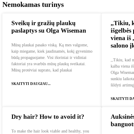
Nemokamas turinys
Sveikų ir gražių plaukų
,,Tikiu,
paslaptys su Olga Wiseman
išgelbės
viena iš
salono 
Mūsų plaukai pasako viską. Ką mes valgome,
kaip miegame, kiek jaudinamės, kokį gyvenimo
būdą propaguojame. Visi išoriniai ir vidiniai
,,Tikiu, kad m
faktoriai yra svarbūs mūsų plaukų sveikatai.
kalba viena i
Mūsų protėviai suprato, kad plaukai
Olga Wiseman
sunkiu laikot
SKAITYTI DAUGIAU...
šildyti artimų
SKAITYTI DA
Dry hair? How to avoid it?
Auksinės
banguot
To make the hair look viable and healthy, you