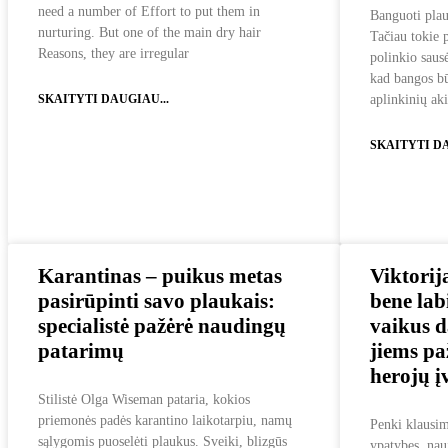
need a number of Effort to put them in
Banguoti plau
nurturing. But one of the main dry hair
Tačiau tokie p
Reasons, they are irregular
polinkio sausė
kad bangos bū
SKAITYTI DAUGIAU...
aplinkinių aki
SKAITYTI DA
Karantinas – puikus metas
Viktorij
pasirūpinti savo plaukais:
bene labi
specialistė pažėrė naudingų
vaikus d
patarimų
jiems pa
herojų į
Stilistė Olga Wiseman pataria, kokios
priemonės padės karantino laikotarpiu, namų
Penki klausim
sąlygomis puoselėti plaukus. Sveiki, blizgūs
ypatybes, nauj