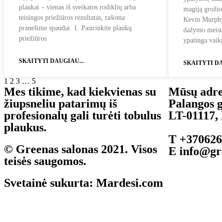
plaukai – vienas iš sveikatos rodiklių arba
magiją grožio
teisingos priežiūros rezultatas, rašoma
Kevin Murphy 
pranešime spaudai. 1. Pasirinkite plaukų
dažymo meistr
priežiūros
ypatinga vai
SKAITYTI DAUGIAU...
SKAITYTI DA
1
2
3
…
5
Mes tikime, kad kiekvienas su
Mūsų adre
žiupsneliu patarimų iš
Palangos g
profesionalų gali turėti tobulus
LT-01117,
plaukus.
T
+370626
© Greenas salonas 2021. Visos
E
info@gre
teisės saugomos.
Svetainė sukurta:
Mardesi.com