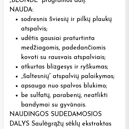
„BLONDE“ programos dalį.
NAUDA:
sodresnis šviesių ir pilkų plaukų
atspalvis;
udėtis gausiai praturtinta
medžiagomis, padedančiomis
kovoti su rausvais atspalviais;
atkurtas blizgesys ir ryškumas;
„šaltesnių“ atspalvių palaikymas;
apsauga nuo spalvos blukimo;
be sulfatų, parabenų, neatlikti
bandymai su gyvūnais.
NAUDINGOS SUDEDAMOSIOS
DALYS Saulėgrąžų sėklų ekstraktas