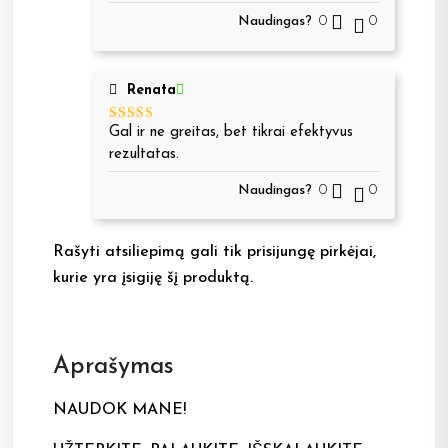
5
iš 5
Naudingas?
0
0
Renata
Gal ir ne greitas, bet tikrai efektyvus
Įvertinimas:
5
iš 5
rezultatas.
Naudingas?
0
0
Rašyti atsiliepimą gali tik prisijungę pirkėjai,
kurie yra įsigiję šį produktą.
Aprašymas
NAUDOK MANE!