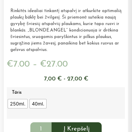
Rinkitės idealiai tinkantį atspalvį ir atkurkite optimalią
plaukų būklę bei žvilgesį. Ši priemonė suteikia naują
gyvybę šviesių atspalvių plaukams, kurie tapo rusvi ir
blankūs. „BLONDE.ANGEL“ kondicionuoja ir drėkina
šviesintus, sruogomis paryškintus ir pilkus plaukus,
sugrąžina jiems žavesį, panaikina bet kokius rusvus ar
gelsvus atspalvius.
€
7.00
–
€
27.00
7,00 € - 27,00 €
Tūris
250ml.
40ml.
Į Krepšelį