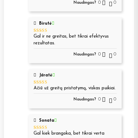
Naudingas?
0
0
Birutė
Gal ir ne greitas, bet tikrai efektyvus
Įvertinimas:
5
iš 5
rezultatas.
Naudingas?
0
0
Jūratė
Ačiū už greitą pristatymą, viskas puikiai.
Įvertinimas:
5
iš 5
Naudingas?
0
0
Sonata
Gal kiek brangoka, bet tikrai verta
Įvertinimas: