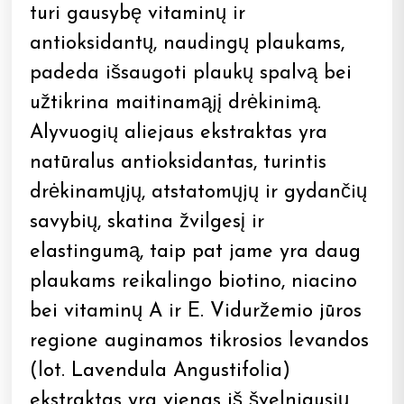
turi gausybę vitaminų ir
antioksidantų, naudingų plaukams,
padeda išsaugoti plaukų spalvą bei
užtikrina maitinamąjį drėkinimą.
Alyvuogių aliejaus ekstraktas yra
natūralus antioksidantas, turintis
drėkinamųjų, atstatomųjų ir gydančių
savybių, skatina žvilgesį ir
elastingumą, taip pat jame yra daug
plaukams reikalingo biotino, niacino
bei vitaminų A ir E. Viduržemio jūros
regione auginamos tikrosios levandos
(lot. Lavendula Angustifolia)
ekstraktas yra vienas iš švelniausių