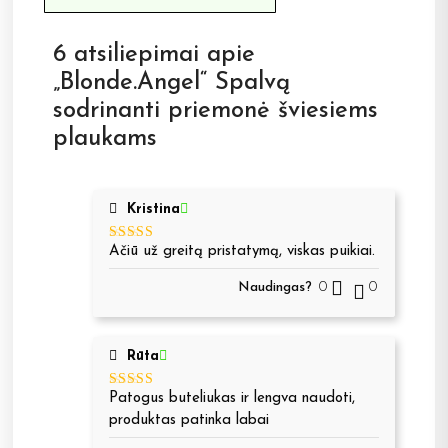
6 atsiliepimai apie
„Blonde.Angel“ Spalvą
sodrinanti priemonė šviesiems
plaukams
Kristina
Ačiū už greitą pristatymą, viskas puikiai.
Įvertinimas:
5
iš 5
Naudingas?
0
0
Rūta
Patogus buteliukas ir lengva naudoti,
Įvertinimas:
5
iš 5
produktas patinka labai