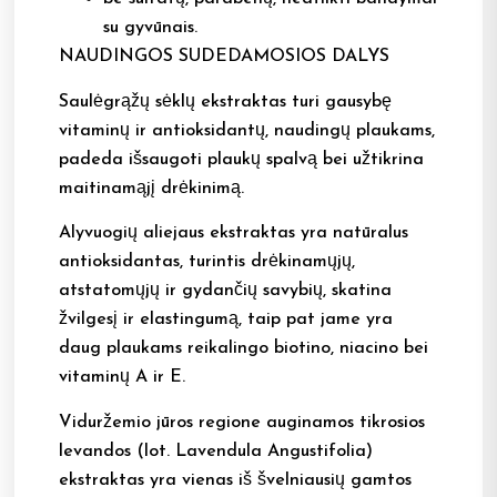
su gyvūnais.
NAUDINGOS SUDEDAMOSIOS DALYS
Saulėgrąžų sėklų ekstraktas turi gausybę
vitaminų ir antioksidantų, naudingų plaukams,
padeda išsaugoti plaukų spalvą bei užtikrina
maitinamąjį drėkinimą.
Alyvuogių aliejaus ekstraktas yra natūralus
antioksidantas, turintis drėkinamųjų,
atstatomųjų ir gydančių savybių, skatina
žvilgesį ir elastingumą, taip pat jame yra
daug plaukams reikalingo biotino, niacino bei
vitaminų A ir E.
Viduržemio jūros regione auginamos tikrosios
levandos (lot. Lavendula Angustifolia)
ekstraktas yra vienas iš švelniausių gamtos