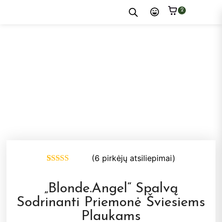
2
(
6
pirkėjų atsiliepimai)
Įvertinimas:
6
5.00
iš 5
(viso
„Blonde.Angel“ Spalvą
įvertinimų:
)
Sodrinanti Priemonė Šviesiems
Plaukams