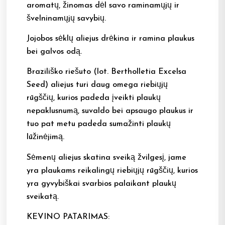
aromatų, žinomas dėl savo raminamųjų ir
švelninamųjų savybių.
Jojobos sėklų aliejus drėkina ir ramina plaukus
bei galvos odą.
Braziliško riešuto (lot. Bertholletia Excelsa
Seed) aliejus turi daug omega riebiųjų
rūgščių, kurios padeda įveikti plaukų
nepaklusnumą, suvaldo bei apsaugo plaukus ir
tuo pat metu padeda sumažinti plaukų
lūžinėjimą.
Sėmenų aliejus skatina sveiką žvilgesį, jame
yra plaukams reikalingų riebiųjų rūgščių, kurios
yra gyvybiškai svarbios palaikant plaukų
sveikatą.
KEVINO PATARIMAS: