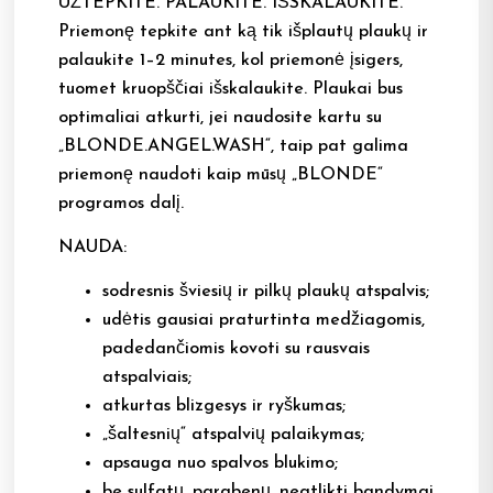
UŽTEPKITE. PALAUKITE. IŠSKALAUKITE.
Priemonę tepkite ant ką tik išplautų plaukų ir
palaukite 1–2 minutes, kol priemonė įsigers,
tuomet kruopščiai išskalaukite. Plaukai bus
optimaliai atkurti, jei naudosite kartu su
„BLONDE.ANGEL.WASH“, taip pat galima
priemonę naudoti kaip mūsų „BLONDE“
programos dalį.
NAUDA:
sodresnis šviesių ir pilkų plaukų atspalvis;
udėtis gausiai praturtinta medžiagomis,
padedančiomis kovoti su rausvais
atspalviais;
atkurtas blizgesys ir ryškumas;
„šaltesnių“ atspalvių palaikymas;
apsauga nuo spalvos blukimo;
be sulfatų, parabenų, neatlikti bandymai