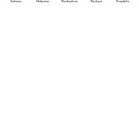
Salonas
Mokymai
Parduotuvė
Paskyra
Krepšelis