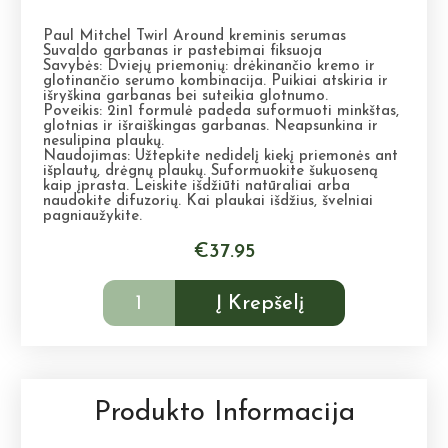
Paul Mitchel Twirl Around kreminis serumas
Suvaldo garbanas ir pastebimai fiksuoja
Savybės: Dviejų priemonių: drėkinančio kremo ir
glotinančio serumo kombinacija. Puikiai atskiria ir
išryškina garbanas bei suteikia glotnumo.
Poveikis: 2in1 formulė padeda suformuoti minkštas,
glotnias ir išraiškingas garbanas. Neapsunkina ir
nesulipina plaukų.
Naudojimas: Užtepkite nedidelį kiekį priemonės ant
išplautų, drėgnų plaukų. Suformuokite šukuoseną
kaip įprasta. Leiskite išdžiūti natūraliai arba
naudokite difuzorių. Kai plaukai išdžius, švelniai
pagniaužykite.
€
37.95
Į Krepšelį
Produkto Informacija