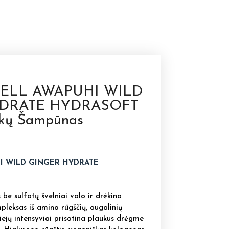
HELL AWAPUHI WILD
DRATE HYDRASOFT
ukų Šampūnas
I WILD GINGER HYDRATE
e sulfatų švelniai valo ir drėkina
pleksas iš amino rūgščių, augalinių
liejų intensyviai prisotina plaukus drėgme