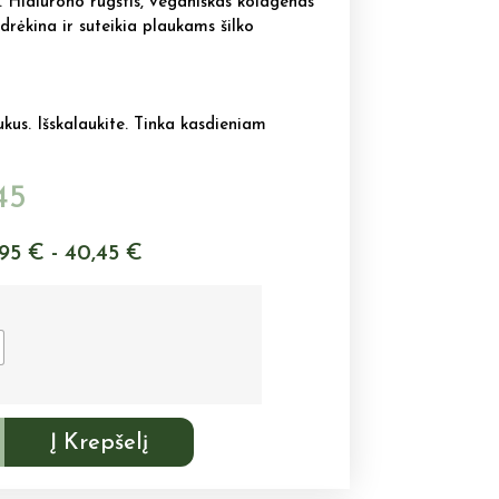
e. Hialurono rūgštis, veganiškas kolagenas
 drėkina ir suteikia plaukams šilko
kus. Išskalaukite. Tinka kasdieniam
45
,95 € - 40,45 €
Į Krepšelį