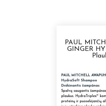
PAUL MITC
GINGER HY
Pla
PAUL MITCHELL AWAPUH
HydraSoft Shampoo
Drėkinantis šampūnas
Spalvą saugantis šampūnas b
plaukus. HydraTriplex™ kom
proteinų ir puoselėjančių a