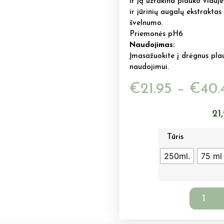
ir ją užrakina plauko viduj
ir jūrinių augalų ekstraktas
švelnumo.
Priemonės pH6
Naudojimas:
Įmasažuokite į drėgnus plau
naudojimui.
€
21.95
–
€
40.
21
Tūris
250ml.
75 ml