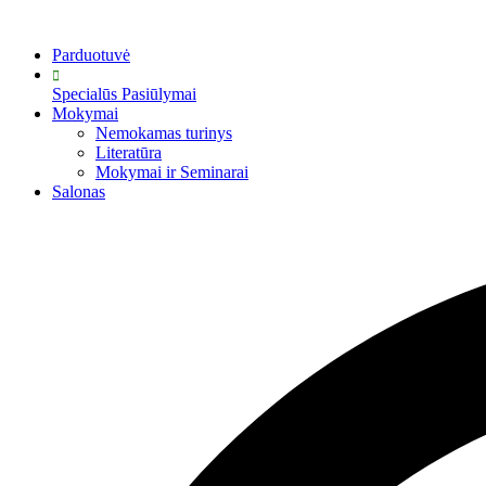
Eiti
prie
Parduotuvė
turinio
Specialūs Pasiūlymai
Mokymai
Nemokamas turinys
Literatūra
Mokymai ir Seminarai
Salonas