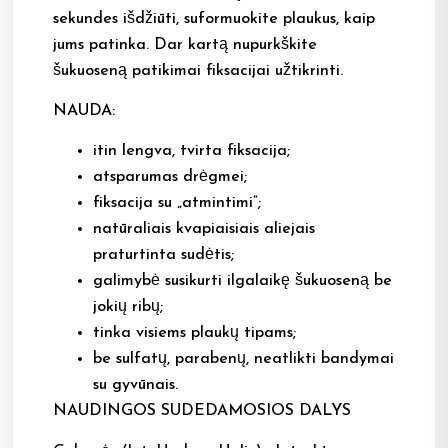
sekundes išdžiūti, suformuokite plaukus, kaip
jums patinka. Dar kartą nupurkškite
šukuoseną patikimai fiksacijai užtikrinti.
NAUDA:
itin lengva, tvirta fiksacija;
atsparumas drėgmei;
fiksacija su „atmintimi“;
natūraliais kvapiaisiais aliejais
praturtinta sudėtis;
galimybė susikurti ilgalaikę šukuoseną be
jokių ribų;
tinka visiems plaukų tipams;
be sulfatų, parabenų, neatlikti bandymai
su gyvūnais.
NAUDINGOS SUDEDAMOSIOS DALYS