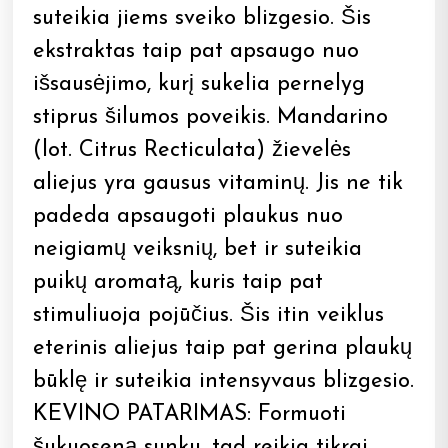
suteikia jiems sveiko blizgesio. Šis
ekstraktas taip pat apsaugo nuo
išsausėjimo, kurį sukelia pernelyg
stiprus šilumos poveikis. Mandarino
(lot. Citrus Recticulata) žievelės
aliejus yra gausus vitaminų. Jis ne tik
padeda apsaugoti plaukus nuo
neigiamų veiksnių, bet ir suteikia
puikų aromatą, kuris taip pat
stimuliuoja pojūčius. Šis itin veiklus
eterinis aliejus taip pat gerina plaukų
būklę ir suteikia intensyvaus blizgesio.
KEVINO PATARIMAS: Formuoti
šukuoseną sunku, tad reikia tikrai