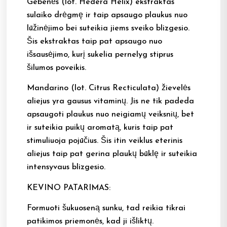
Gebenės (lot. Hedera Helix) ekstraktas
sulaiko drėgmę ir taip apsaugo plaukus nuo
lūžinėjimo bei suteikia jiems sveiko blizgesio.
Šis ekstraktas taip pat apsaugo nuo
išsausėjimo, kurį sukelia pernelyg stiprus
šilumos poveikis.
Mandarino (lot. Citrus Recticulata) žievelės
aliejus yra gausus vitaminų. Jis ne tik padeda
apsaugoti plaukus nuo neigiamų veiksnių, bet
ir suteikia puikų aromatą, kuris taip pat
stimuliuoja pojūčius. Šis itin veiklus eterinis
aliejus taip pat gerina plaukų būklę ir suteikia
intensyvaus blizgesio.
KEVINO PATARIMAS:
Formuoti šukuoseną sunku, tad reikia tikrai
patikimos priemonės, kad ji išliktų.