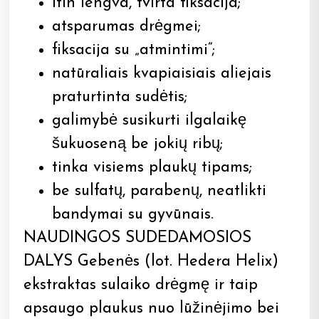
itin lengva, tvirta fiksacija;
atsparumas drėgmei;
fiksacija su „atmintimi“;
natūraliais kvapiaisiais aliejais
praturtinta sudėtis;
galimybė susikurti ilgalaikę
šukuoseną be jokių ribų;
tinka visiems plaukų tipams;
be sulfatų, parabenų, neatlikti
bandymai su gyvūnais.
NAUDINGOS SUDEDAMOSIOS
DALYS Gebenės (lot. Hedera Helix)
ekstraktas sulaiko drėgmę ir taip
apsaugo plaukus nuo lūžinėjimo bei