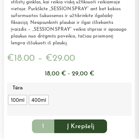
stilistų ginklas, kai reikia viską užfiksuoti reikiamoje
vietoje. Purkškite „SESSION.SPRAY“ ant bet kokios
suformuotos šukuosenos ir užtikrinkite ilgalaikę
fiksaciją. Neapsunkinti plaukai ir ilgai išliekantis
įvaizdis – „SESSION.SPRAY“ veikia stipriai ir apsaugo
plaukus nuo drėgmės poveikio, tačiau priemonę
lengva iššukuoti iš plaukų.
€
18.00
–
€
29.00
18,00 € - 29,00 €
Tūris
100ml
400ml
Į Krepšelį