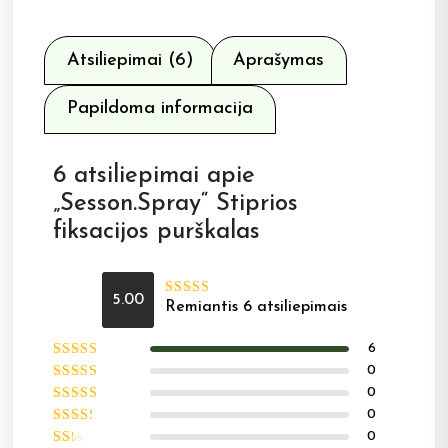
Atsiliepimai (6)
Aprašymas
Papildoma informacija
6 atsiliepimai apie
„Sesson.Spray“ Stiprios
fiksacijos purškalas
5.00
Remiantis 6 atsiliepimais
Įvertinimas:
5.00
iš 5
6
Įvertinimas:
5
iš
0
5
Įvertinimas:
0
4
iš 5
Įvertinimas:
0
3
iš 5
Įvertinimas:
0