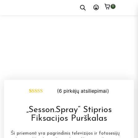
0
(
6
pirkėjų atsiliepimai)
Įvertinimas:
6
5.00
iš 5
(viso
„Sesson.Spray“ Stiprios
įvertinimų:
)
Fiksacijos Purškalas
Ši priemonė yra pagrindinis televizijos ir fotosesijų