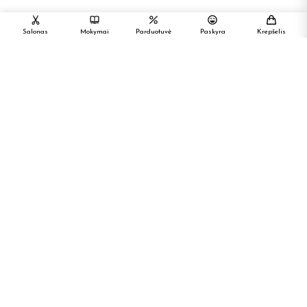
Salonas
Mokymai
Parduotuvė
Paskyra
Krepšelis