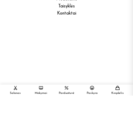
Taisyklės
Kontaktai
Salonas
Mokymai
Parduotuvė
Paskyra
Krepšelis
Mūsų adresas:
Palangos g. 2, Vilnius
LT-01117, Lietuva