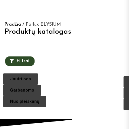
Pradžia
/ Parlux ELYSIUM
Produktų katalogas
Filtrai
Jautri oda
Garbanoms
Nuo pleiskanų