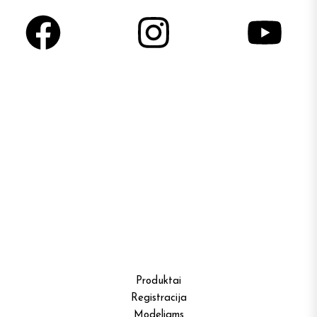
0
Sausi Šampūnai
Problema
0
Šepečiai
0
Vaškai formavimui
0
Vitaminai
0
Aksesuarai
0
Specialūs pasiūlymai
Produktai
Registracija
Modeliams