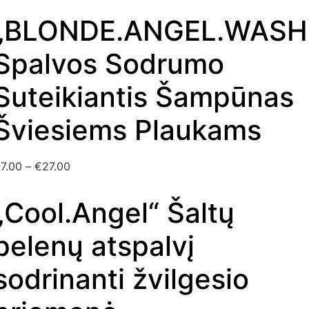
„BLONDE.ANGEL.WASH
Spalvos Sodrumo
Suteikiantis Šampūnas
Šviesiems Plaukams
€
7.00
–
€
27.00
„Cool.Angel“ Šaltų
pelenų atspalvį
sodrinanti žvilgesio