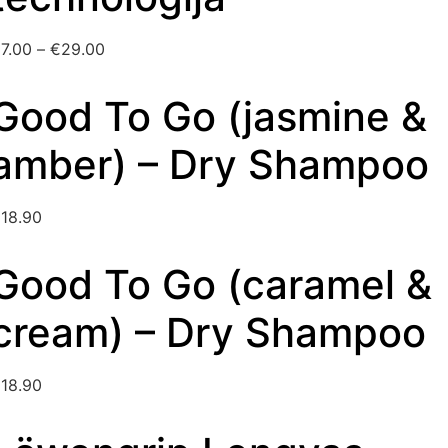
€
7.00
–
€
29.00
Good To Go (jasmine &
amber) – Dry Shampoo
€
18.90
Good To Go (caramel &
cream) – Dry Shampoo
€
18.90