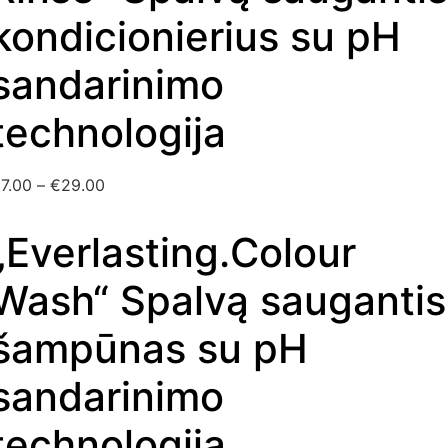
kondicionierius su pH
sandarinimo
technologija
€
7.00
–
€
29.00
„Everlasting.Colour
Wash“ Spalvą saugantis
šampūnas su pH
sandarinimo
technologija