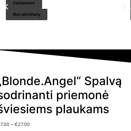
Garbanoms
Nuo pleiskanų
„Blonde.Angel“ Spalvą
sodrinanti priemonė
šviesiems plaukams
€
7.00
–
€
27.00