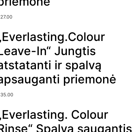
priemonė
€
27.00
Kategorija
„Everlasting.Colour
Leave-In“ Jungtis
atstatanti ir spalvą
apsauganti priemonė
€
35.00
„Everlasting. Colour
Rinse“ Spalvą saugantis