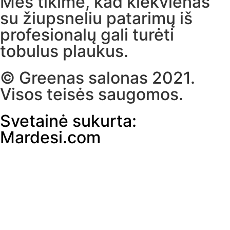
Mes tikime, kad kiekvienas
Specialūs pasiūlyma
su žiupsneliu patarimų iš
profesionalų gali turėti
tobulus plaukus.
© Greenas salonas 2021.
Visos teisės saugomos.
Svetainė sukurta:
Mardesi.com