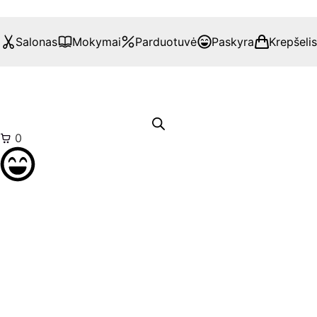
Salonas
Mokymai
Parduotuvė
Paskyra
Krepšelis
0