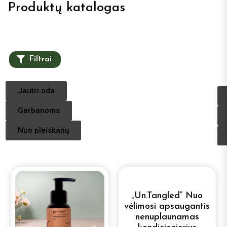
Produktų katalogas
Filtrai
Jautri oda
Garbanoms
Nuo pleiskanų
„Un.Tangled“ Nuo
vėlimosi apsaugantis
nenuplaunamas