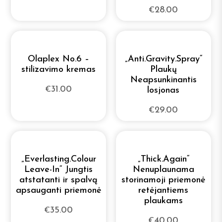
Paskirtis
28.00
€
0
Lakai
Plaukų tipas
0
Šampūnai
Olaplex No.6 –
„Anti.Gravity.Spray“
Gamintojas
stilizavimo kremas
Plaukų
0
Sausi Šampūnai
Neapsunkinantis
31.00
€
losjonas
0
Šepečiai
29.00
€
0
Vaškai formavimui
0
Vitaminai
„Everlasting.Colour
„Thick.Again“
Leave-In“ Jungtis
Nenuplaunama
atstatanti ir spalvą
storinamoji priemonė
0
Aksesuarai
apsauganti priemonė
retėjantiems
plaukams
35.00
0
€
Specialūs pasiūlymai
40.00
€