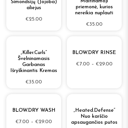
Maitinamoji
Simondsijų (Jojoba)
Kategorija
priemonė, kurios
aliejus
nereikia nuplauti
25.00
€
35.00
€
0
Aliejai ir Serumai
0
Blizgesiai
„Killer.Curls“
BLOW.DRY RINSE
0
Švelninamasis
Formavimo prietaisai
7.00
–
29.00
Garbanas
€
€
Išryškinantis Kremas
0
Kaukės
35.00
€
0
Kondicionieriai
Daugiau +
0
Kremai ir Pastos
BLOW.DRY WASH
„Heated.Defense“
Nuo karščio
Problema
0
7.00
–
29.00
€
€
apsaugančios putos
Kūno priežiūra