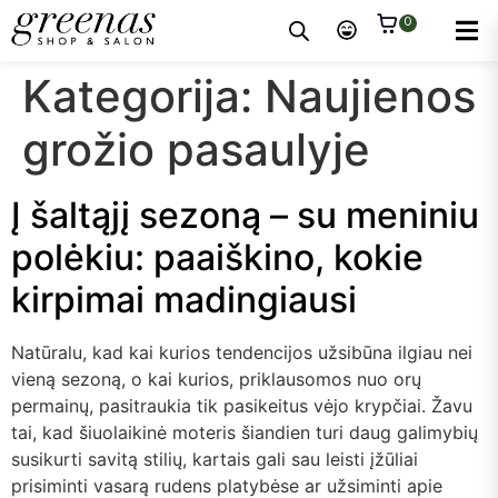
0
Kategorija:
Naujienos
grožio pasaulyje
Į šaltąjį sezoną – su meniniu
polėkiu: paaiškino, kokie
kirpimai madingiausi
Natūralu, kad kai kurios tendencijos užsibūna ilgiau nei
vieną sezoną, o kai kurios, priklausomos nuo orų
permainų, pasitraukia tik pasikeitus vėjo krypčiai. Žavu
tai, kad šiuolaikinė moteris šiandien turi daug galimybių
susikurti savitą stilių, kartais gali sau leisti įžūliai
prisiminti vasarą rudens platybėse ar užsiminti apie