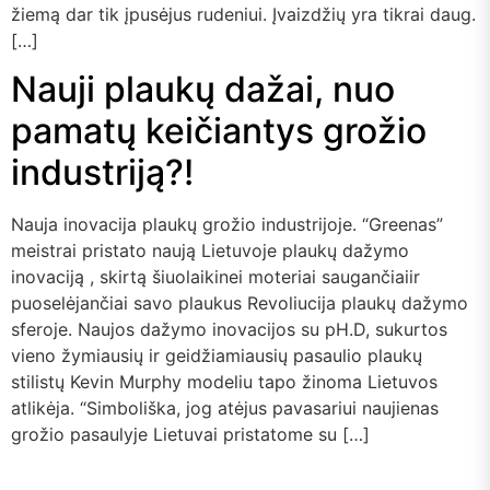
žiemą dar tik įpusėjus rudeniui. Įvaizdžių yra tikrai daug.
[…]
Nauji plaukų dažai, nuo
pamatų keičiantys grožio
industriją?!
Nauja inovacija plaukų grožio industrijoje. “Greenas”
meistrai pristato naują Lietuvoje plaukų dažymo
inovaciją , skirtą šiuolaikinei moteriai saugančiaiir
puoselėjančiai savo plaukus Revoliucija plaukų dažymo
sferoje. Naujos dažymo inovacijos su pH.D, sukurtos
vieno žymiausių ir geidžiamiausių pasaulio plaukų
stilistų Kevin Murphy modeliu tapo žinoma Lietuvos
atlikėja. “Simboliška, jog atėjus pavasariui naujienas
grožio pasaulyje Lietuvai pristatome su […]