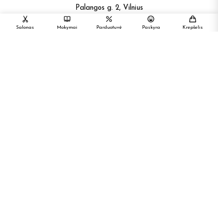
Palangos g. 2, Vilnius
LT-01117, Lietuva
Salonas
Mokymai
Parduotuvė
Paskyra
Krepšelis
T
+37062614205
E
info@greenassalonas.lt
Mes tikime, kad kiekvienas su žiupsneliu patarimų iš profesionalų
gali turėti tobulus plaukus.