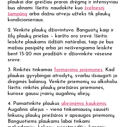
plaukai dar greičiau praras drėgmę ir intensyviau
bus alinami. Išeitis: naudokite kuo
švelnesnį
šampūną
arba dažnu atveju užteks tik plaukų
kondicionieriaus.
2. Venkite plaukų džiovintuvo. Banguotų kaip ir
žilų plaukų priešas – karšto oro srovė. Išeitis:
leiskite plaukams išdžiūti natūraliai, taip jie bus
mažiau pasipūtę arba jei neišvengiama leiskite
bent 15-20 min pradžiūti ir džiovinkite vėsesne
srove.
3. Rinkitės tinkamas
formavimo priemones
. Kad
plaukas gyvybingai atrodytų, svarbu išsaugoti jo
drėgmės balansą. Venkite priemonių su alkoholiu.
Išeitis: rinkitės plaukų priežiūros priemones,
kuriose gausu įvairių augalinių aliejų.
4. Pamaitinkite plaukus
aliejinėmis kaukėmis
.
Augalinis aliejus – viena tinkamiausių sausėti
linkusių plaukų priežiūros ir apsaugos priemonių.
Banguotiems plaukams labai tinkami