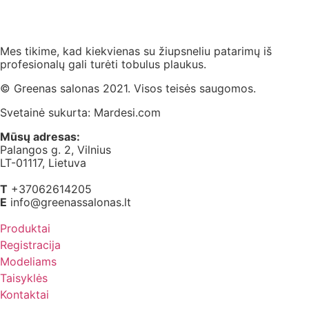
Mes tikime, kad kiekvienas su žiupsneliu patarimų iš
profesionalų gali turėti tobulus plaukus.
© Greenas salonas 2021. Visos teisės saugomos.
Svetainė sukurta:
Mardesi.com
Mūsų adresas:
Palangos g. 2, Vilnius
LT-01117, Lietuva
T
+37062614205
E
info@greenassalonas.lt
Produktai
Registracija
Modeliams
Taisyklės
Kontaktai