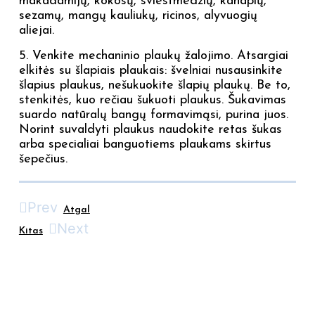
makadamijų, kokosų, sviestmedžių, kanapių,
sezamų, mangų kauliukų, ricinos, alyvuogių
aliejai.
5. Venkite mechaninio plaukų žalojimo. Atsargiai
elkitės su šlapiais plaukais: švelniai nusausinkite
šlapius plaukus, nešukuokite šlapių plaukų. Be to,
stenkitės, kuo rečiau šukuoti plaukus. Šukavimas
suardo natūralų bangų formavimąsi, purina juos.
Norint suvaldyti plaukus naudokite retas šukas
arba specialiai banguotiems plaukams skirtus
šepečius.
Prev
Atgal
Next
Kitas