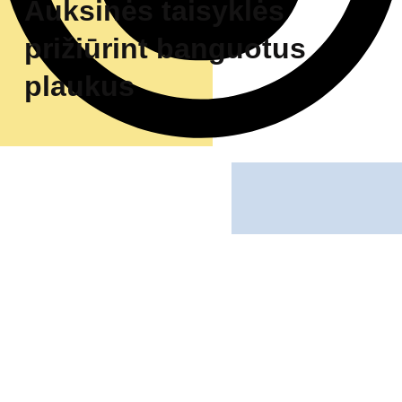
Auksinės taisyklės
prižiūrint banguotus
plaukus