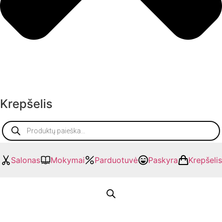
Krepšelis
Products
search
Salonas
Mokymai
Parduotuvė
Paskyra
Krepšelis