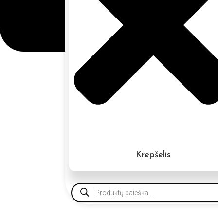
Krepšelis
Products
search