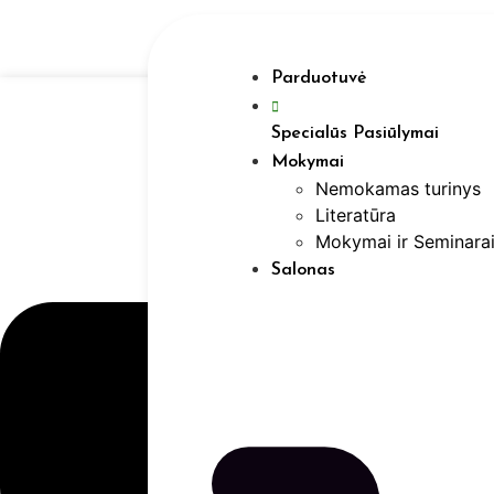
Eiti
prie
turinio
Parduotuvė
Specialūs Pasiūlymai
Mokymai
Nemokamas turinys
Literatūra
Mokymai ir Seminara
Salonas