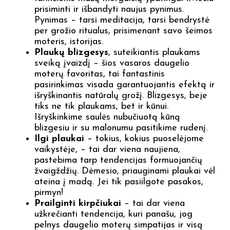
prisiminti ir išbandyti naujus pynimus.
Pynimas – tarsi meditacija, tarsi bendrystė
per grožio ritualus, prisimenant savo šeimos
moteris, istorijas.
Plaukų blizgesys
, suteikiantis plaukams
sveiką įvaizdį – šios vasaros daugelio
moterų favoritas, tai fantastinis
pasirinkimas visada garantuojantis efektą ir
išryškinantis natūralų grožį. Blizgesys, beje
tiks ne tik plaukams, bet ir kūnui.
Išryškinkime saulės nubučiuotą kūną
blizgesiu ir su malonumu pasitikime rudenį.
Ilgi plaukai
– tokius, kokius puoselėjome
vaikystėje, – tai dar viena naujiena,
pastebima tarp tendencijas formuojančių
žvaigždžių. Dėmesio, priauginami plaukai vėl
ateina į madą. Jei tik pasiilgote pasakos,
pirmyn!
Prailginti kirpčiukai
– tai dar viena
užkrečianti tendencija, kuri panašu, jog
pelnys daugelio moterų simpatijas ir visą