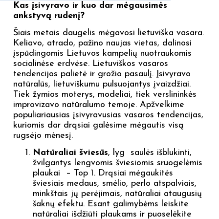
Kas įsivyravo ir kuo dar mėgausimės
ankstyvą rudenį?
Šiais metais daugelis mėgavosi lietuviška vasara.
Keliavo, atrado, pažino naujas vietas, dalinosi
įspūdingomis Lietuvos kampelių nuotraukomis
socialinėse erdvėse. Lietuviškos vasaros
tendencijos palietė ir grožio pasaulį. Įsivyravo
natūralūs, lietuviškumu pulsuojantys įvaizdžiai.
Tiek žymios moterys, modeliai, tiek verslininkės
improvizavo natūralumo temoje. Apžvelkime
populiariausias įsivyravusias vasaros tendencijas,
kuriomis dar drąsiai galėsime mėgautis visą
rugsėjo mėnesį.
Natūraliai šviesūs
, lyg saulės išblukinti,
žvilgantys lengvomis šviesiomis sruogelėmis
plaukai – Top 1. Drąsiai mėgaukitės
šviesiais medaus, smėlio, perlo atspalviais,
minkštais jų perėjimais, natūraliai ataugusių
šaknų efektu. Esant galimybėms leiskite
natūraliai išdžiūti plaukams ir puoselėkite