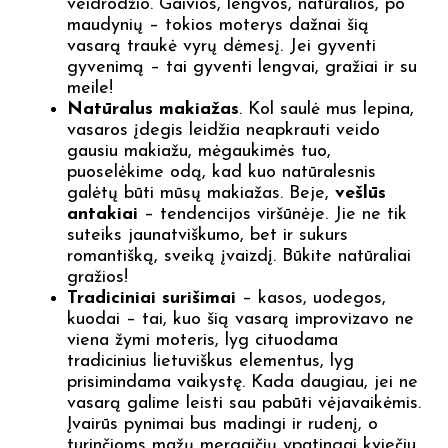
veidrodžio. Gaivios, lengvos, natūralios, po
maudynių – tokios moterys dažnai šią
vasarą traukė vyrų dėmesį. Jei gyventi
gyvenimą – tai gyventi lengvai, gražiai ir su
meile!
Natūralus makiažas
. Kol saulė mus lepina,
vasaros įdegis leidžia neapkrauti veido
gausiu makiažu, mėgaukimės tuo,
puoselėkime odą, kad kuo natūralesnis
galėtų būti mūsų makiažas. Beje,
vešlūs
antakiai
– tendencijos viršūnėje. Jie ne tik
suteiks jaunatviškumo, bet ir sukurs
romantišką, sveiką įvaizdį. Būkite natūraliai
gražios!
Tradiciniai surišimai
– kasos, uodegos,
kuodai – tai, kuo šią vasarą improvizavo ne
viena žymi moteris, lyg cituodama
tradicinius lietuviškus elementus, lyg
prisimindama vaikystę. Kada daugiau, jei ne
vasarą galime leisti sau pabūti vėjavaikėmis.
Įvairūs pynimai bus madingi ir rudenį, o
turinčioms mažų mergaičių ypatingai kviečiu