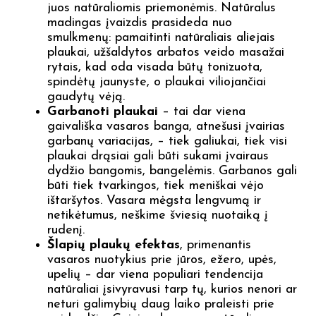
juos natūraliomis priemonėmis. Natūralus
madingas įvaizdis prasideda nuo
smulkmenų: pamaitinti natūraliais aliejais
plaukai, užšaldytos arbatos veido masažai
rytais, kad oda visada būtų tonizuota,
spindėtų jaunyste, o plaukai viliojančiai
gaudytų vėją.
Garbanoti plaukai
– tai dar viena
gaivališka vasaros banga, atnešusi įvairias
garbanų variacijas, – tiek galiukai, tiek visi
plaukai drąsiai gali būti sukami įvairaus
dydžio bangomis, bangelėmis. Garbanos gali
būti tiek tvarkingos, tiek meniškai vėjo
ištaršytos. Vasara mėgsta lengvumą ir
netikėtumus, neškime šviesią nuotaiką į
rudenį.
Šlapių plaukų efektas
, primenantis
vasaros nuotykius prie jūros, ežero, upės,
upelių – dar viena populiari tendencija
natūraliai įsivyravusi tarp tų, kurios nenori ar
neturi galimybių daug laiko praleisti prie