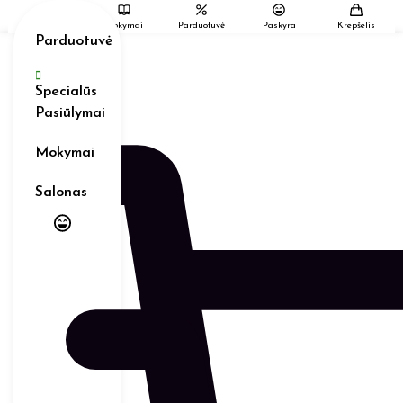
Eiti
Salonas
Mokymai
Parduotuvė
Paskyra
Krepšelis
prie
Parduotuvė
turinio
Specialūs
Pasiūlymai
Mokymai
Salonas