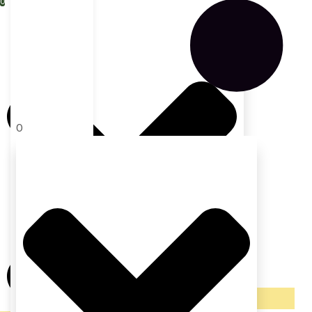
0
0
13 spalio, 2020