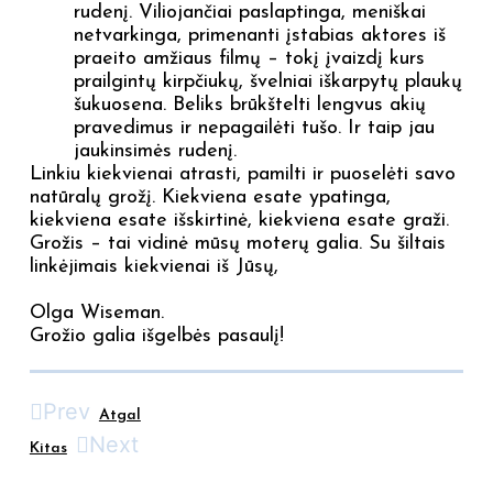
rudenį. Viliojančiai paslaptinga, meniškai
netvarkinga, primenanti įstabias aktores iš
praeito amžiaus filmų – tokį įvaizdį kurs
prailgintų kirpčiukų, švelniai iškarpytų plaukų
šukuosena. Beliks brūkštelti lengvus akių
pravedimus ir nepagailėti tušo. Ir taip jau
jaukinsimės rudenį.
Linkiu kiekvienai atrasti, pamilti ir puoselėti savo
natūralų grožį. Kiekviena esate ypatinga,
kiekviena esate išskirtinė, kiekviena esate graži.
Grožis – tai vidinė mūsų moterų galia. Su šiltais
linkėjimais kiekvienai iš Jūsų,
Olga Wiseman.
Grožio galia išgelbės pasaulį!
Prev
Atgal
Next
Kitas